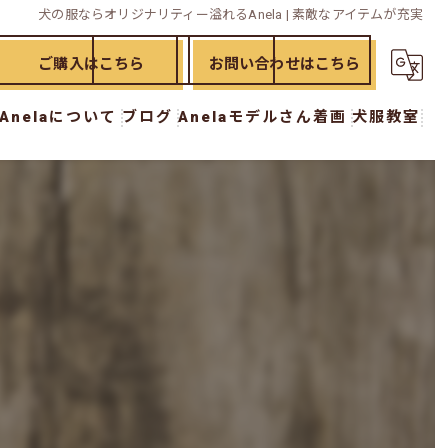
犬の服ならオリジナリティー溢れるAnela | 素敵なアイテムが充実
ご購入はこちら
お問い合わせはこちら
Anelaについて
ブログ
Anelaモデルさん着画
犬服教室
ド
漫画特集
犬服教室 初級講座
イド
犬服教室 中級講座
犬服教室 上級講座
犬服教室 オプション講座
ー
おさらい講座
workshop