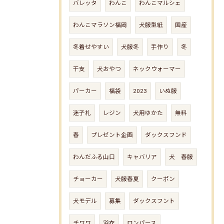
バレッタ
わんこ
わんこマルシェ
わんこマラソン福岡
犬服型紙
国産
冬着せやすい
犬服冬
手作り
冬
干支
犬おやつ
ネックウォーマー
パーカー
福袋
2023
いぬ服
迷子札
レジン
犬用ゆかた
無料
春
プレゼント企画
ダックスフンド
わんだふる山口
キャバリア
犬 春服
チョーカー
犬服春夏
クーポン
犬モデル
募集
ダックスフント
チワワ
浴衣
ロンパース