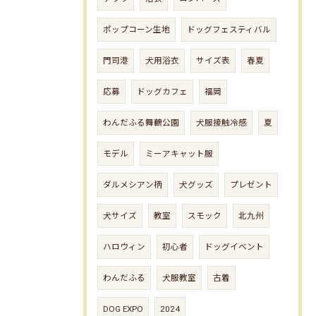
ポップコーン生地
ドッグフェスティバル
門司港
犬用浴衣
サイズ表
春夏
応募
ドッグカフェ
福岡
わんだふる舞鶴公園
犬服接触冷感
夏
モデル
ミーアキャット服
ダルメシアン柄
犬グッズ
プレゼント
犬サイズ
教室
スモック
北九州
ハロウィン
初心者
ドッグイベント
わんだふる
犬服教室
古着
DOG EXPO
2024