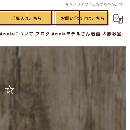
キャバリアの『こなつちゃん』☆
ご購入はこちら
お問い合わせはこちら
Anelaについて
ブログ
Anelaモデルさん着画
犬服教室
ド
漫画特集
犬服教室 初級講座
イド
犬服教室 中級講座
犬服教室 上級講座
』☆
犬服教室 オプション講座
ー
おさらい講座
workshop