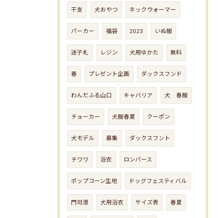
干支
犬おやつ
ネックウォーマー
パーカー
福袋
2023
いぬ服
迷子札
レジン
犬用ゆかた
無料
春
プレゼント企画
ダックスフンド
わんだふる山口
キャバリア
犬 春服
チョーカー
犬服春夏
クーポン
犬モデル
募集
ダックスフント
チワワ
浴衣
ロンパース
ポップコーン生地
ドッグフェスティバル
門司港
犬用浴衣
サイズ表
春夏