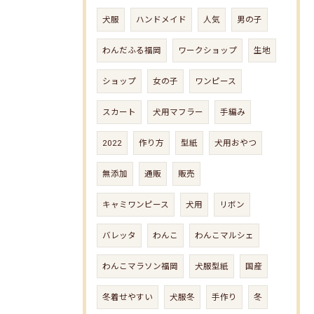
犬服
ハンドメイド
人気
男の子
わんだふる福岡
ワークショップ
生地
ショップ
女の子
ワンピース
スカート
犬用マフラー
手編み
2022
作り方
型紙
犬用おやつ
無添加
通販
販売
キャミワンピース
犬用
リボン
バレッタ
わんこ
わんこマルシェ
わんこマラソン福岡
犬服型紙
国産
冬着せやすい
犬服冬
手作り
冬