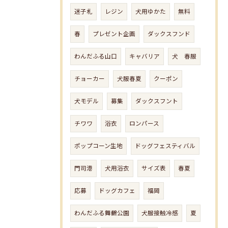
迷子札
レジン
犬用ゆかた
無料
春
プレゼント企画
ダックスフンド
わんだふる山口
キャバリア
犬 春服
チョーカー
犬服春夏
クーポン
犬モデル
募集
ダックスフント
チワワ
浴衣
ロンパース
ポップコーン生地
ドッグフェスティバル
門司港
犬用浴衣
サイズ表
春夏
応募
ドッグカフェ
福岡
わんだふる舞鶴公園
犬服接触冷感
夏