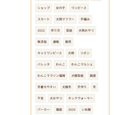
ショップ
女の子
ワンピース
スカート
犬用マフラー
手編み
2022
作り方
型紙
犬用おやつ
無添加
通販
販売
キャミワンピース
犬用
リボン
バレッタ
わんこ
わんこマルシェ
わんこマラソン福岡
犬服型紙
国産
冬着せやすい
犬服冬
手作り
冬
干支
犬おやつ
ネックウォーマー
パーカー
福袋
2023
いぬ服