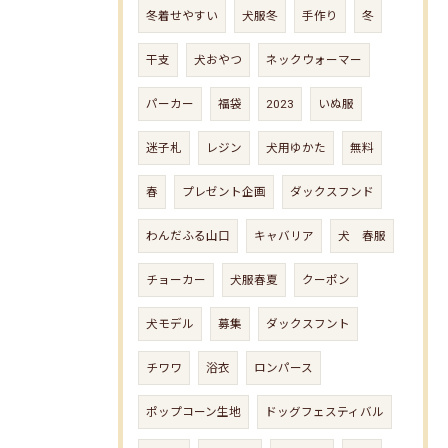
冬着せやすい
犬服冬
手作り
冬
干支
犬おやつ
ネックウォーマー
パーカー
福袋
2023
いぬ服
迷子札
レジン
犬用ゆかた
無料
春
プレゼント企画
ダックスフンド
わんだふる山口
キャバリア
犬 春服
チョーカー
犬服春夏
クーポン
犬モデル
募集
ダックスフント
チワワ
浴衣
ロンパース
ポップコーン生地
ドッグフェスティバル