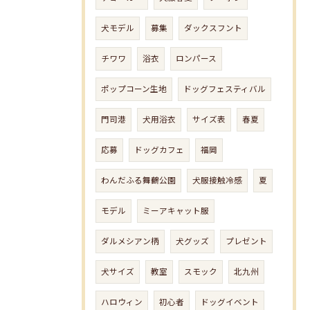
犬モデル
募集
ダックスフント
チワワ
浴衣
ロンパース
ポップコーン生地
ドッグフェスティバル
門司港
犬用浴衣
サイズ表
春夏
応募
ドッグカフェ
福岡
わんだふる舞鶴公園
犬服接触冷感
夏
モデル
ミーアキャット服
ダルメシアン柄
犬グッズ
プレゼント
犬サイズ
教室
スモック
北九州
ハロウィン
初心者
ドッグイベント