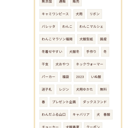
無添加
通販
販売
キャミワンピース
犬用
リボン
バレッタ
わんこ
わんこマルシェ
わんこマラソン福岡
犬服型紙
国産
冬着せやすい
犬服冬
手作り
冬
干支
犬おやつ
ネックウォーマー
パーカー
福袋
2023
いぬ服
迷子札
レジン
犬用ゆかた
無料
春
プレゼント企画
ダックスフンド
わんだふる山口
キャバリア
犬 春服
チョーカー
犬服春夏
クーポン