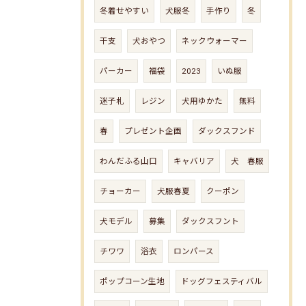
冬着せやすい
犬服冬
手作り
冬
干支
犬おやつ
ネックウォーマー
パーカー
福袋
2023
いぬ服
迷子札
レジン
犬用ゆかた
無料
春
プレゼント企画
ダックスフンド
わんだふる山口
キャバリア
犬 春服
チョーカー
犬服春夏
クーポン
犬モデル
募集
ダックスフント
チワワ
浴衣
ロンパース
ポップコーン生地
ドッグフェスティバル