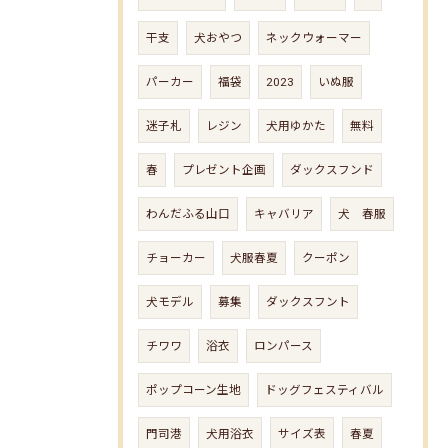
干支
犬おやつ
ネックウォーマー
パーカー
福袋
2023
いぬ服
迷子札
レジン
犬用ゆかた
無料
春
プレゼント企画
ダックスフンド
わんだふる山口
キャバリア
犬 春服
チョーカー
犬服春夏
クーポン
犬モデル
募集
ダックスフント
チワワ
浴衣
ロンパース
ポップコーン生地
ドッグフェスティバル
門司港
犬用浴衣
サイズ表
春夏