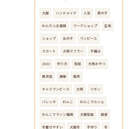
犬服
ハンドメイド
人気
男の子
わんだふる福岡
ワークショップ
生地
ショップ
女の子
ワンピース
スカート
犬用マフラー
手編み
2022
作り方
型紙
犬用おやつ
無添加
通販
販売
キャミワンピース
犬用
リボン
バレッタ
わんこ
わんこマルシェ
わんこマラソン福岡
犬服型紙
国産
冬着せやすい
犬服冬
手作り
冬