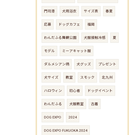
門司港
犬用浴衣
サイズ表
春夏
応募
ドッグカフェ
福岡
わんだふる舞鶴公園
犬服接触冷感
夏
モデル
ミーアキャット服
ダルメシアン柄
犬グッズ
プレゼント
犬サイズ
教室
スモック
北九州
ハロウィン
初心者
ドッグイベント
わんだふる
犬服教室
古着
DOG EXPO
2024
DOG EXPO FUKUOKA 2024