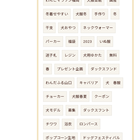
わんこマラソン福岡
犬服型紙
国産
冬着せやすい
犬服冬
手作り
冬
干支
犬おやつ
ネックウォーマー
パーカー
福袋
2023
いぬ服
迷子札
レジン
犬用ゆかた
無料
春
プレゼント企画
ダックスフンド
わんだふる山口
キャバリア
犬 春服
チョーカー
犬服春夏
クーポン
犬モデル
募集
ダックスフント
チワワ
浴衣
ロンパース
ポップコーン生地
ドッグフェスティバル