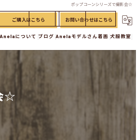
ポップコーンシリーズで撮影会☆
ご購入はこちら
お問い合わせはこちら
Anelaについて
ブログ
Anelaモデルさん着画
犬服教室
ド
漫画特集
犬服教室 初級講座
イド
犬服教室 中級講座
犬服教室 上級講座
会☆
犬服教室 オプション講座
ー
おさらい講座
workshop