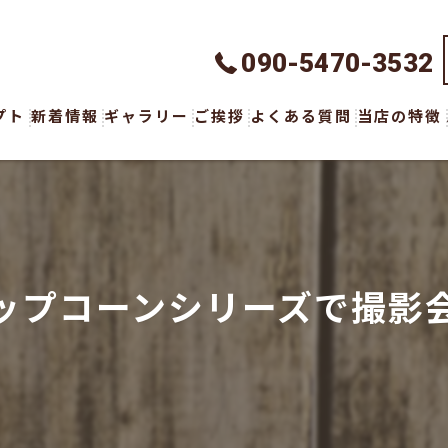
090-5470-3532
プト
新着情報
ギャラリー
ご挨拶
よくある質問
当店の特徴
ハンドメイ
オーダーメ
ウェア
ップコーンシリーズで撮影
ボトムス
アクセサリ