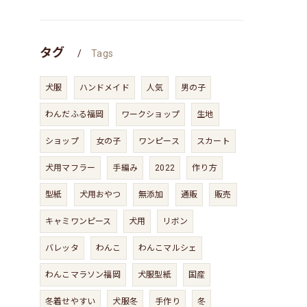
タグ
Tags
犬服
ハンドメイド
人気
男の子
わんだふる福岡
ワークショップ
生地
ショップ
女の子
ワンピース
スカート
犬用マフラー
手編み
2022
作り方
型紙
犬用おやつ
無添加
通販
販売
キャミワンピース
犬用
リボン
バレッタ
わんこ
わんこマルシェ
わんこマラソン福岡
犬服型紙
国産
冬着せやすい
犬服冬
手作り
冬