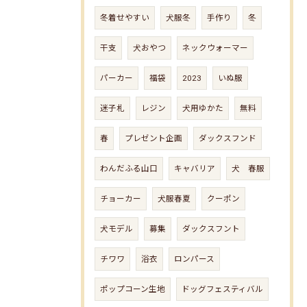
冬着せやすい
犬服冬
手作り
冬
干支
犬おやつ
ネックウォーマー
パーカー
福袋
2023
いぬ服
迷子札
レジン
犬用ゆかた
無料
春
プレゼント企画
ダックスフンド
わんだふる山口
キャバリア
犬 春服
チョーカー
犬服春夏
クーポン
犬モデル
募集
ダックスフント
チワワ
浴衣
ロンパース
ポップコーン生地
ドッグフェスティバル