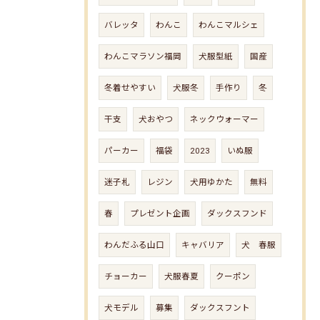
バレッタ
わんこ
わんこマルシェ
わんこマラソン福岡
犬服型紙
国産
冬着せやすい
犬服冬
手作り
冬
干支
犬おやつ
ネックウォーマー
パーカー
福袋
2023
いぬ服
迷子札
レジン
犬用ゆかた
無料
春
プレゼント企画
ダックスフンド
わんだふる山口
キャバリア
犬 春服
チョーカー
犬服春夏
クーポン
犬モデル
募集
ダックスフント