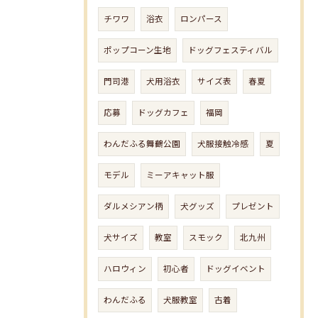
チワワ
浴衣
ロンパース
ポップコーン生地
ドッグフェスティバル
門司港
犬用浴衣
サイズ表
春夏
応募
ドッグカフェ
福岡
わんだふる舞鶴公園
犬服接触冷感
夏
モデル
ミーアキャット服
ダルメシアン柄
犬グッズ
プレゼント
犬サイズ
教室
スモック
北九州
ハロウィン
初心者
ドッグイベント
わんだふる
犬服教室
古着