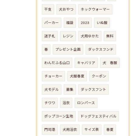
干支
犬おやつ
ネックウォーマー
パーカー
福袋
2023
いぬ服
迷子札
レジン
犬用ゆかた
無料
春
プレゼント企画
ダックスフンド
わんだふる山口
キャバリア
犬 春服
チョーカー
犬服春夏
クーポン
犬モデル
募集
ダックスフント
チワワ
浴衣
ロンパース
ポップコーン生地
ドッグフェスティバル
門司港
犬用浴衣
サイズ表
春夏