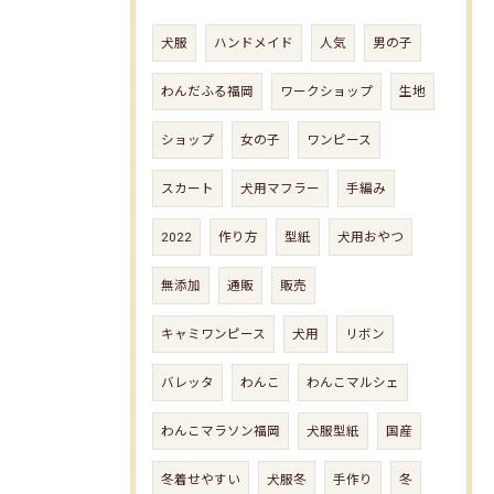
犬服
ハンドメイド
人気
男の子
わんだふる福岡
ワークショップ
生地
ショップ
女の子
ワンピース
スカート
犬用マフラー
手編み
2022
作り方
型紙
犬用おやつ
無添加
通販
販売
キャミワンピース
犬用
リボン
バレッタ
わんこ
わんこマルシェ
わんこマラソン福岡
犬服型紙
国産
冬着せやすい
犬服冬
手作り
冬