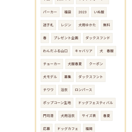
パーカー
福袋
2023
いぬ服
迷子札
レジン
犬用ゆかた
無料
春
プレゼント企画
ダックスフンド
わんだふる山口
キャバリア
犬 春服
チョーカー
犬服春夏
クーポン
犬モデル
募集
ダックスフント
チワワ
浴衣
ロンパース
ポップコーン生地
ドッグフェスティバル
門司港
犬用浴衣
サイズ表
春夏
応募
ドッグカフェ
福岡