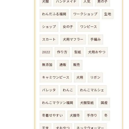
犬服
ハンドメイド
人気
男の子
わんだふる福岡
ワークショップ
生地
ショップ
女の子
ワンピース
スカート
犬用マフラー
手編み
2022
作り方
型紙
犬用おやつ
無添加
通販
販売
キャミワンピース
犬用
リボン
バレッタ
わんこ
わんこマルシェ
わんこマラソン福岡
犬服型紙
国産
冬着せやすい
犬服冬
手作り
冬
干支
犬おやつ
ネックウォーマー