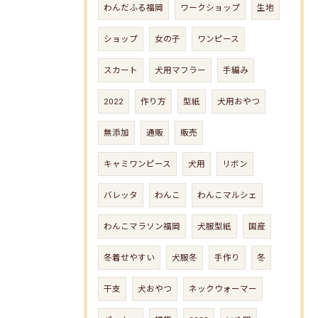
わんだふる福岡
ワークショップ
生地
ショップ
女の子
ワンピース
スカート
犬用マフラー
手編み
2022
作り方
型紙
犬用おやつ
無添加
通販
販売
キャミワンピース
犬用
リボン
バレッタ
わんこ
わんこマルシェ
わんこマラソン福岡
犬服型紙
国産
冬着せやすい
犬服冬
手作り
冬
干支
犬おやつ
ネックウォーマー