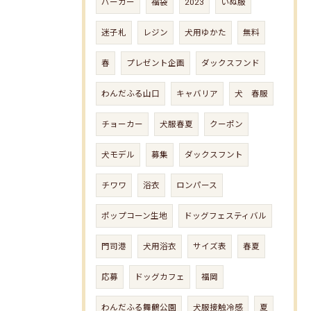
パーカー
福袋
2023
いぬ服
迷子札
レジン
犬用ゆかた
無料
春
プレゼント企画
ダックスフンド
わんだふる山口
キャバリア
犬 春服
チョーカー
犬服春夏
クーポン
犬モデル
募集
ダックスフント
チワワ
浴衣
ロンパース
ポップコーン生地
ドッグフェスティバル
門司港
犬用浴衣
サイズ表
春夏
応募
ドッグカフェ
福岡
わんだふる舞鶴公園
犬服接触冷感
夏