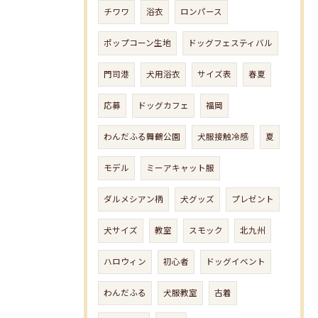
チワワ
浴衣
ロンパース
ポップコーン生地
ドッグフェスティバル
門司港
犬用浴衣
サイズ表
春夏
応募
ドッグカフェ
福岡
わんだふる舞鶴公園
犬服接触冷感
夏
モデル
ミーアキャット服
ダルメシアン柄
犬グッズ
プレゼント
犬サイズ
教室
スモック
北九州
ハロウィン
初心者
ドッグイベント
わんだふる
犬服教室
古着