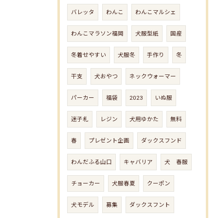
バレッタ
わんこ
わんこマルシェ
わんこマラソン福岡
犬服型紙
国産
冬着せやすい
犬服冬
手作り
冬
干支
犬おやつ
ネックウォーマー
パーカー
福袋
2023
いぬ服
迷子札
レジン
犬用ゆかた
無料
春
プレゼント企画
ダックスフンド
わんだふる山口
キャバリア
犬 春服
チョーカー
犬服春夏
クーポン
犬モデル
募集
ダックスフント