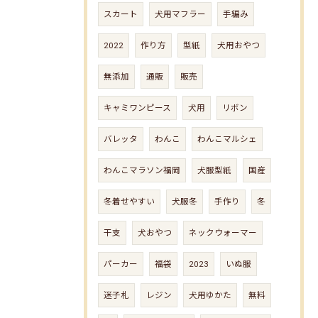
スカート
犬用マフラー
手編み
2022
作り方
型紙
犬用おやつ
無添加
通販
販売
キャミワンピース
犬用
リボン
バレッタ
わんこ
わんこマルシェ
わんこマラソン福岡
犬服型紙
国産
冬着せやすい
犬服冬
手作り
冬
干支
犬おやつ
ネックウォーマー
パーカー
福袋
2023
いぬ服
迷子札
レジン
犬用ゆかた
無料