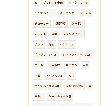
春
プレゼント企画
ダックスフンド
わんだふる山口
キャバリア
犬 春服
チョーカー
犬服春夏
クーポン
犬モデル
募集
ダックスフント
チワワ
浴衣
ロンパース
ポップコーン生地
ドッグフェスティバル
門司港
犬用浴衣
サイズ表
春夏
応募
ドッグカフェ
福岡
わんだふる舞鶴公園
犬服接触冷感
夏
モデル
ミーアキャット服