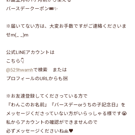
お誕生月の1ヶ月前から使える
バースデークーポン🎟✨
※届いてない方は、大変お手数ですがご連絡くださいま
せm(_ _)m⁡
公式LINEアカウントは
こちら👇
@529hwamh
で検索 または
プロフィールのURLからも🆗
※お友達登録してくださっている方で
『わんこのお名前』『バースデーorうちの子記念日』を
メッセージくださっていない方がいらっしゃる様です😭
私からアカウントの確認ができませんので
必ずメッセージくださいね🙏♥️