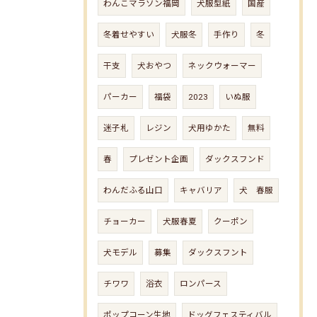
わんこマラソン福岡
犬服型紙
国産
冬着せやすい
犬服冬
手作り
冬
干支
犬おやつ
ネックウォーマー
パーカー
福袋
2023
いぬ服
迷子札
レジン
犬用ゆかた
無料
春
プレゼント企画
ダックスフンド
わんだふる山口
キャバリア
犬 春服
チョーカー
犬服春夏
クーポン
犬モデル
募集
ダックスフント
チワワ
浴衣
ロンパース
ポップコーン生地
ドッグフェスティバル