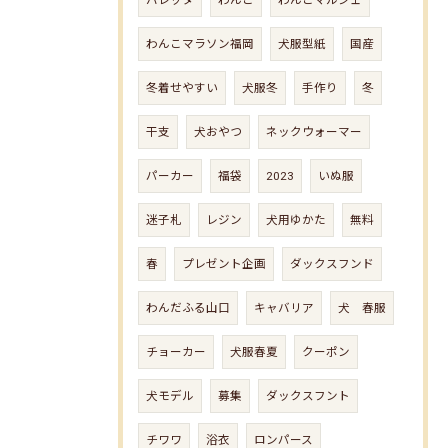
バレッタ
わんこ
わんこマルシェ
わんこマラソン福岡
犬服型紙
国産
冬着せやすい
犬服冬
手作り
冬
干支
犬おやつ
ネックウォーマー
パーカー
福袋
2023
いぬ服
迷子札
レジン
犬用ゆかた
無料
春
プレゼント企画
ダックスフンド
わんだふる山口
キャバリア
犬 春服
チョーカー
犬服春夏
クーポン
犬モデル
募集
ダックスフント
チワワ
浴衣
ロンパース