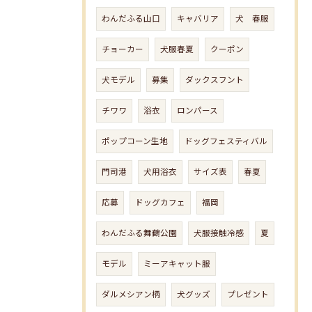
わんだふる山口
キャバリア
犬 春服
チョーカー
犬服春夏
クーポン
犬モデル
募集
ダックスフント
チワワ
浴衣
ロンパース
ポップコーン生地
ドッグフェスティバル
門司港
犬用浴衣
サイズ表
春夏
応募
ドッグカフェ
福岡
わんだふる舞鶴公園
犬服接触冷感
夏
モデル
ミーアキャット服
ダルメシアン柄
犬グッズ
プレゼント