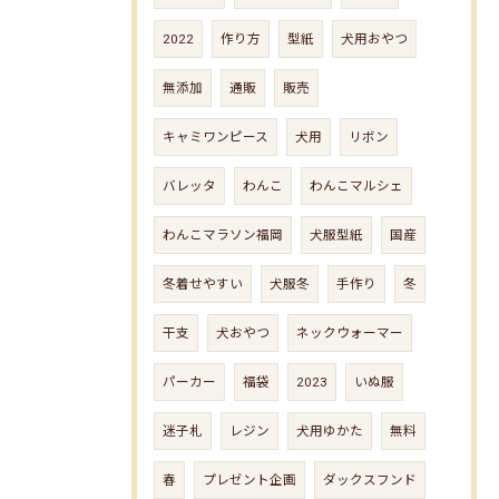
2022
作り方
型紙
犬用おやつ
無添加
通販
販売
キャミワンピース
犬用
リボン
バレッタ
わんこ
わんこマルシェ
わんこマラソン福岡
犬服型紙
国産
冬着せやすい
犬服冬
手作り
冬
干支
犬おやつ
ネックウォーマー
パーカー
福袋
2023
いぬ服
迷子札
レジン
犬用ゆかた
無料
春
プレゼント企画
ダックスフンド