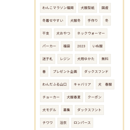
わんこマラソン福岡
犬服型紙
国産
冬着せやすい
犬服冬
手作り
冬
干支
犬おやつ
ネックウォーマー
パーカー
福袋
2023
いぬ服
迷子札
レジン
犬用ゆかた
無料
春
プレゼント企画
ダックスフンド
わんだふる山口
キャバリア
犬 春服
チョーカー
犬服春夏
クーポン
犬モデル
募集
ダックスフント
チワワ
浴衣
ロンパース