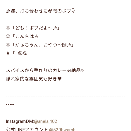
急遽、打ち合わせに参戦のボブ👇
🐶「ども！ボブだよ～🎶」
🐶「こんちは🎶」
🐶「かぁちゃん、おやつ～🙌🎶」
👩「...😩💦」
スパイスから手作りのカレー🍛絶品✨
隠れ家的な雰囲気も好き♥️
--------------------------------------------------------------------
-----
InstagramDM:
@anela.402
公式LINEアカウント:
@529hwamh