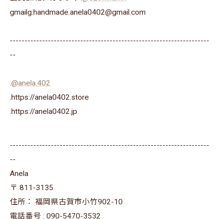
gmailg:handmade.anela0402@gmail.com
--------------------------------------------------------------------
--
.
@anela.402
.https://anela0402.store
⁡.https://anela0402.jp⁡⁡
--------------------------------------------------------------------
--
Anela
〒
811-3135
住所：
福岡県古賀市小竹902-10
電話番号 :
090-5470-3532