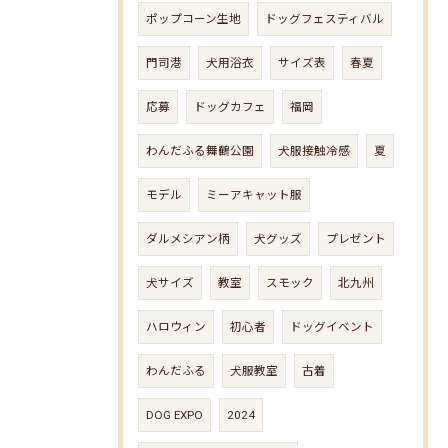
ポップコーン生地
ドッグフェスティバル
門司港
犬用浴衣
サイズ表
春夏
応募
ドッグカフェ
福岡
わんだふる舞鶴公園
犬服接触冷感
夏
モデル
ミーアキャット服
ダルメシアン柄
犬グッズ
プレゼント
犬サイズ
教室
スモック
北九州
ハロウィン
初心者
ドッグイベント
わんだふる
犬服教室
古着
DOG EXPO
2024