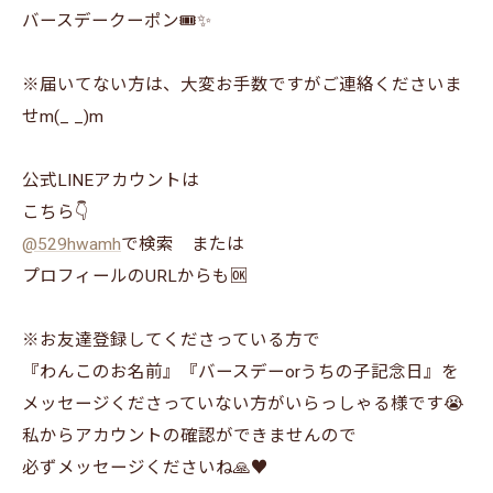
バースデークーポン🎟✨
※届いてない方は、大変お手数ですがご連絡くださいま
せm(_ _)m⁡
公式LINEアカウントは
こちら👇
@529hwamh
で検索 または
プロフィールのURLからも🆗
※お友達登録してくださっている方で
『わんこのお名前』『バースデーorうちの子記念日』を
メッセージくださっていない方がいらっしゃる様です😭
私からアカウントの確認ができませんので
必ずメッセージくださいね🙏♥️