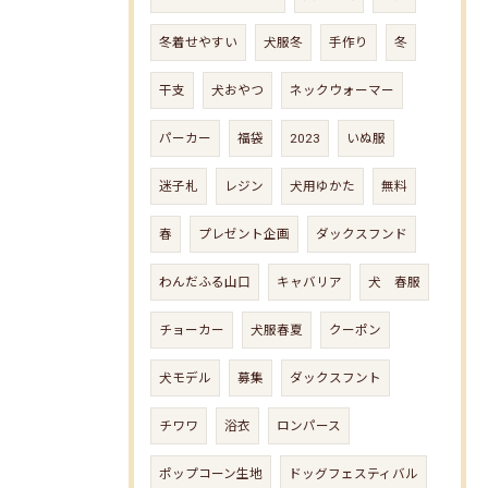
冬着せやすい
犬服冬
手作り
冬
干支
犬おやつ
ネックウォーマー
パーカー
福袋
2023
いぬ服
迷子札
レジン
犬用ゆかた
無料
春
プレゼント企画
ダックスフンド
わんだふる山口
キャバリア
犬 春服
チョーカー
犬服春夏
クーポン
犬モデル
募集
ダックスフント
チワワ
浴衣
ロンパース
ポップコーン生地
ドッグフェスティバル