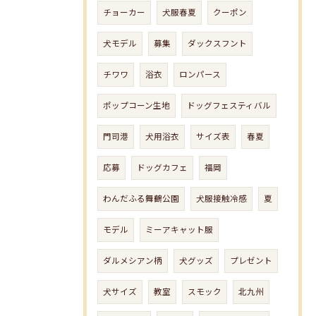
チョーカー
犬服春夏
クーポン
犬モデル
募集
ダックスフント
チワワ
浴衣
ロンパース
ポップコーン生地
ドッグフェスティバル
門司港
犬用浴衣
サイズ表
春夏
応募
ドッグカフェ
福岡
わんだふる舞鶴公園
犬服接触冷感
夏
モデル
ミーアキャット服
ダルメシアン柄
犬グッズ
プレゼント
犬サイズ
教室
スモック
北九州