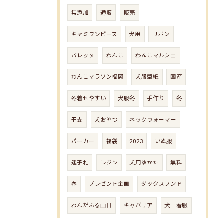
無添加
通販
販売
キャミワンピース
犬用
リボン
バレッタ
わんこ
わんこマルシェ
わんこマラソン福岡
犬服型紙
国産
冬着せやすい
犬服冬
手作り
冬
干支
犬おやつ
ネックウォーマー
パーカー
福袋
2023
いぬ服
迷子札
レジン
犬用ゆかた
無料
春
プレゼント企画
ダックスフンド
わんだふる山口
キャバリア
犬 春服