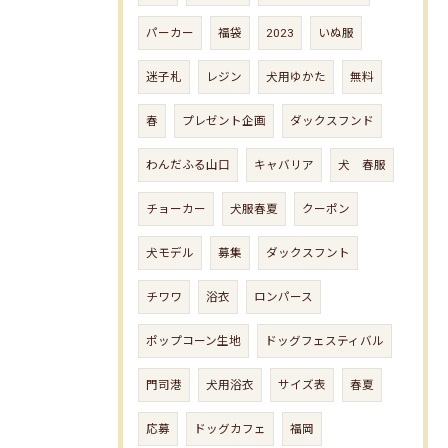
パーカー
福袋
2023
いぬ服
迷子札
レジン
犬用ゆかた
無料
春
プレゼント企画
ダックスフンド
わんだふる山口
キャバリア
犬 春服
チョーカー
犬服春夏
クーポン
犬モデル
募集
ダックスフント
チワワ
浴衣
ロンパース
ポップコーン生地
ドッグフェスティバル
門司港
犬用浴衣
サイズ表
春夏
応募
ドッグカフェ
福岡