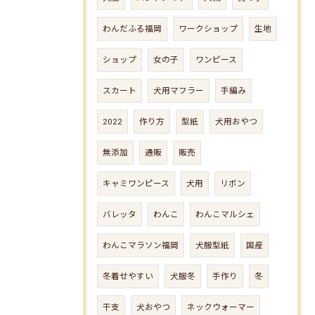
わんだふる福岡
ワークショップ
生地
ショップ
女の子
ワンピース
スカート
犬用マフラー
手編み
2022
作り方
型紙
犬用おやつ
無添加
通販
販売
キャミワンピース
犬用
リボン
バレッタ
わんこ
わんこマルシェ
わんこマラソン福岡
犬服型紙
国産
冬着せやすい
犬服冬
手作り
冬
干支
犬おやつ
ネックウォーマー