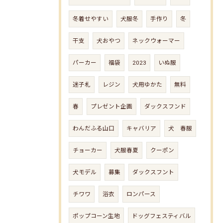
冬着せやすい
犬服冬
手作り
冬
干支
犬おやつ
ネックウォーマー
パーカー
福袋
2023
いぬ服
迷子札
レジン
犬用ゆかた
無料
春
プレゼント企画
ダックスフンド
わんだふる山口
キャバリア
犬 春服
チョーカー
犬服春夏
クーポン
犬モデル
募集
ダックスフント
チワワ
浴衣
ロンパース
ポップコーン生地
ドッグフェスティバル