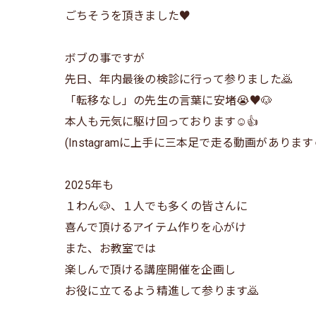
ごちそうを頂きました♥️
ボブの事ですが
先日、年内最後の検診に行って参りました🙇
「転移なし」の先生の言葉に安堵😭♥️🐶
本人も元気に駆け回っております☺️👍
(Instagramに上手に三本足で走る動画があります☺
2025年も
１わん🐶、１人でも多くの皆さんに
喜んで頂けるアイテム作りを心がけ
また、お教室では
楽しんで頂ける講座開催を企画し
お役に立てるよう精進して参ります🙇