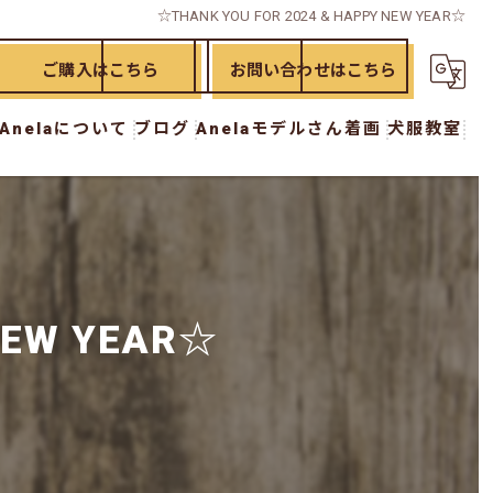
☆THANK YOU FOR 2024 & HAPPY NEW YEAR☆
ご購入はこちら
お問い合わせはこちら
Anelaについて
ブログ
Anelaモデルさん着画
犬服教室
ド
漫画特集
犬服教室 初級講座
イド
犬服教室 中級講座
犬服教室 上級講座
NEW YEAR☆
犬服教室 オプション講座
ー
おさらい講座
workshop