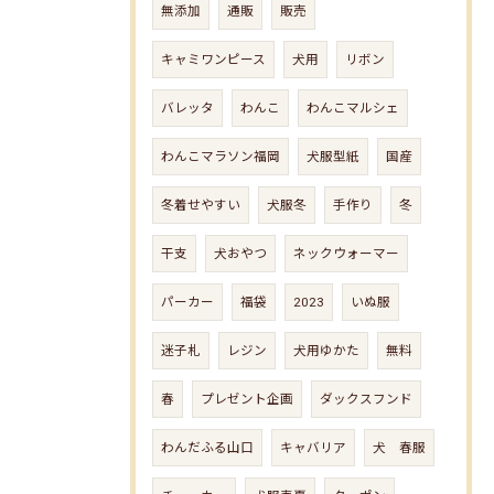
無添加
通販
販売
キャミワンピース
犬用
リボン
バレッタ
わんこ
わんこマルシェ
わんこマラソン福岡
犬服型紙
国産
冬着せやすい
犬服冬
手作り
冬
干支
犬おやつ
ネックウォーマー
パーカー
福袋
2023
いぬ服
迷子札
レジン
犬用ゆかた
無料
春
プレゼント企画
ダックスフンド
わんだふる山口
キャバリア
犬 春服