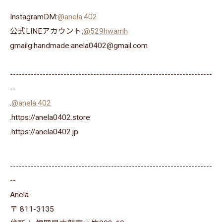
InstagramDM:
@anela.402
公式LINEアカウント:
@529hwamh
gmailg:handmade.anela0402@gmail.com
--------------------------------------------------------------------
--
.
@anela.402
.https://anela0402.store
⁡.https://anela0402.jp⁡⁡
--------------------------------------------------------------------
--
Anela
〒
811-3135