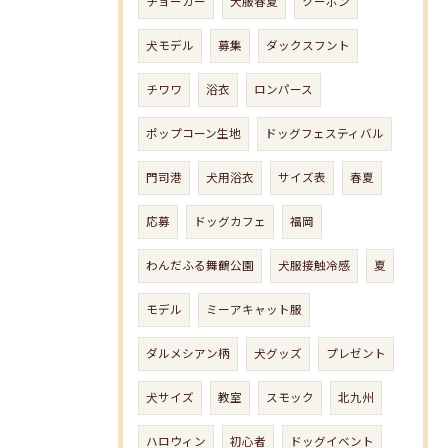
チョーカー
犬服春夏
クーポン
犬モデル
募集
ダックスフント
チワワ
浴衣
ロンパース
ポップコーン生地
ドッグフェスティバル
門司港
犬用浴衣
サイズ表
春夏
応募
ドッグカフェ
福岡
わんだふる舞鶴公園
犬服接触冷感
夏
モデル
ミーアキャット服
ダルメシアン柄
犬グッズ
プレゼント
犬サイズ
教室
スモック
北九州
ハロウィン
初心者
ドッグイベント