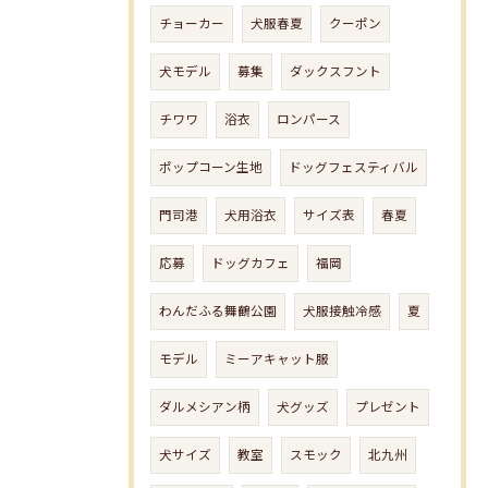
チョーカー
犬服春夏
クーポン
犬モデル
募集
ダックスフント
チワワ
浴衣
ロンパース
ポップコーン生地
ドッグフェスティバル
門司港
犬用浴衣
サイズ表
春夏
応募
ドッグカフェ
福岡
わんだふる舞鶴公園
犬服接触冷感
夏
モデル
ミーアキャット服
ダルメシアン柄
犬グッズ
プレゼント
犬サイズ
教室
スモック
北九州