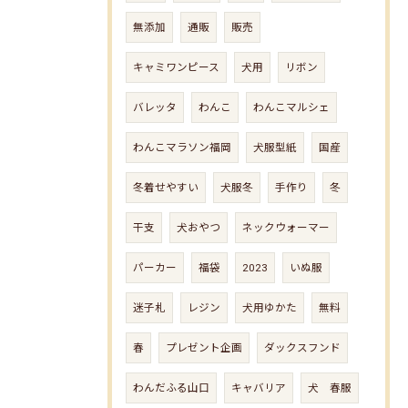
無添加
通販
販売
キャミワンピース
犬用
リボン
バレッタ
わんこ
わんこマルシェ
わんこマラソン福岡
犬服型紙
国産
冬着せやすい
犬服冬
手作り
冬
干支
犬おやつ
ネックウォーマー
パーカー
福袋
2023
いぬ服
迷子札
レジン
犬用ゆかた
無料
春
プレゼント企画
ダックスフンド
わんだふる山口
キャバリア
犬 春服