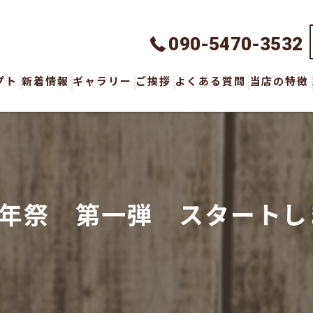
090-5470-3532
プト
新着情報
ギャラリー
ご挨拶
よくある質問
当店の特徴
ハンドメイ
オーダーメ
ウェア
a周年祭 第一弾 スタート
ボトムス
アクセサリ