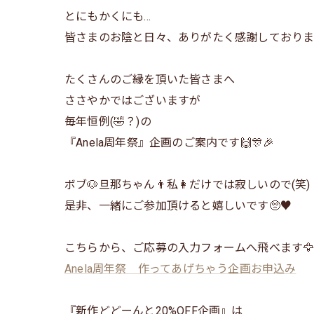
とにもかくにも...
皆さまのお陰と日々、ありがたく感謝しておりま
たくさんのご縁を頂いた皆さまへ
ささやかではございますが
毎年恒例(🤣？)の
『Anela周年祭』企画のご案内です🙌🎊🎉
ボブ🐶旦那ちゃん👨私👩だけでは寂しいので(笑)
是非、一緒にご参加頂けると嬉しいです🥺♥️
こちらから、ご応募の入力フォームへ飛べます
Anela周年祭 作ってあげちゃう企画お申込み
『新作どどーんと20%OFF企画』は