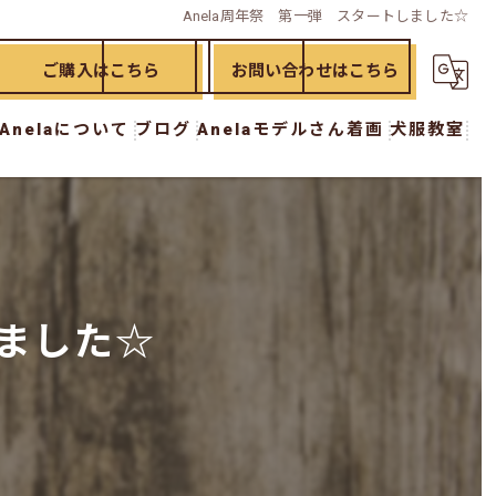
Anela周年祭 第一弾 スタートしました☆
ご購入はこちら
お問い合わせはこちら
Anelaについて
ブログ
Anelaモデルさん着画
犬服教室
ド
漫画特集
犬服教室 初級講座
イド
犬服教室 中級講座
犬服教室 上級講座
しました☆
犬服教室 オプション講座
ー
おさらい講座
workshop