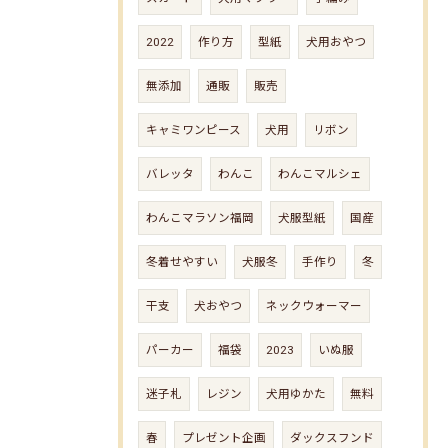
2022
作り方
型紙
犬用おやつ
無添加
通販
販売
キャミワンピース
犬用
リボン
バレッタ
わんこ
わんこマルシェ
わんこマラソン福岡
犬服型紙
国産
冬着せやすい
犬服冬
手作り
冬
干支
犬おやつ
ネックウォーマー
パーカー
福袋
2023
いぬ服
迷子札
レジン
犬用ゆかた
無料
春
プレゼント企画
ダックスフンド