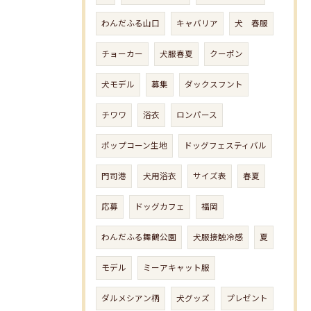
わんだふる山口
キャバリア
犬 春服
チョーカー
犬服春夏
クーポン
犬モデル
募集
ダックスフント
チワワ
浴衣
ロンパース
ポップコーン生地
ドッグフェスティバル
門司港
犬用浴衣
サイズ表
春夏
応募
ドッグカフェ
福岡
わんだふる舞鶴公園
犬服接触冷感
夏
モデル
ミーアキャット服
ダルメシアン柄
犬グッズ
プレゼント