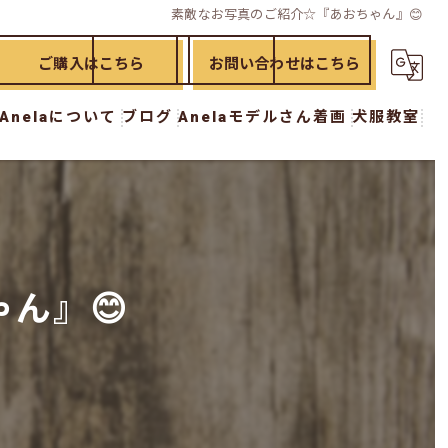
素敵なお写真のご紹介☆『あおちゃん』😊
ご購入はこちら
お問い合わせはこちら
Anelaについて
ブログ
Anelaモデルさん着画
犬服教室
ド
漫画特集
犬服教室 初級講座
イド
犬服教室 中級講座
犬服教室 上級講座
ん』😊
犬服教室 オプション講座
ー
おさらい講座
workshop