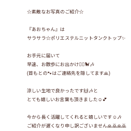
☆素敵なお写真のご紹介☆
『あおちゃん』は
サラサラ☆ポリエステルニットタンクトップ✨
お手元に届いて
早速、お散歩にお出かけ🚶‍♀️🐩🎶
(首もとの🐾はご連絡先を隠してます🙏)
涼しい生地で良かったです🙌🎶と
とても嬉しいお言葉も頂きました☺️💕
今から長く活躍してくれると嬉しいです☺️🎶
ご紹介が遅くなり申し訳ございません🙏🙇🙏🙇