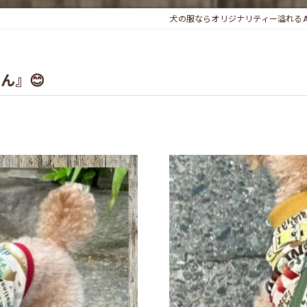
犬の服ならオリジナリティー溢れるAn
ん』😊