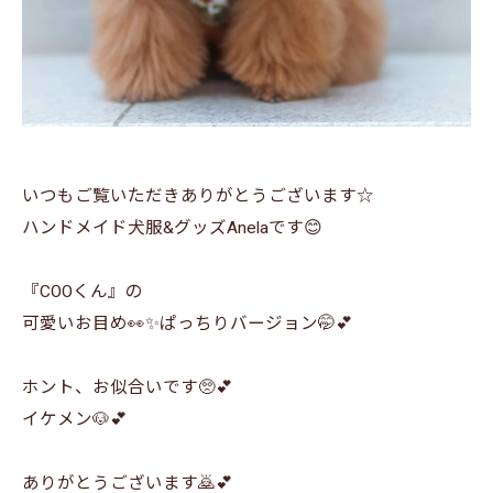
いつもご覧いただきありがとうございます☆
ハンドメイド犬服&グッズAnelaです😊
『COOくん』の
可愛いお目め👀✨ぱっちりバージョン🤭💕
ホント、お似合いです🥺💕
イケメン🐶💕
ありがとうございます🙇💕