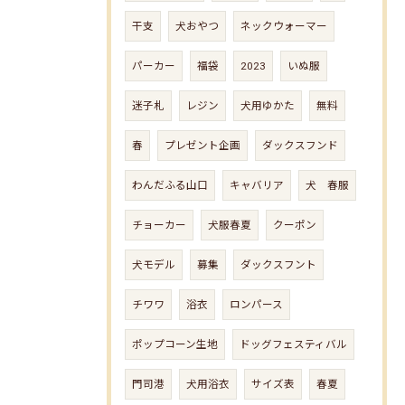
干支
犬おやつ
ネックウォーマー
パーカー
福袋
2023
いぬ服
迷子札
レジン
犬用ゆかた
無料
春
プレゼント企画
ダックスフンド
わんだふる山口
キャバリア
犬 春服
チョーカー
犬服春夏
クーポン
犬モデル
募集
ダックスフント
チワワ
浴衣
ロンパース
ポップコーン生地
ドッグフェスティバル
門司港
犬用浴衣
サイズ表
春夏