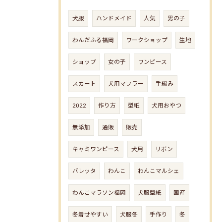
犬服
ハンドメイド
人気
男の子
わんだふる福岡
ワークショップ
生地
ショップ
女の子
ワンピース
スカート
犬用マフラー
手編み
2022
作り方
型紙
犬用おやつ
無添加
通販
販売
キャミワンピース
犬用
リボン
バレッタ
わんこ
わんこマルシェ
わんこマラソン福岡
犬服型紙
国産
冬着せやすい
犬服冬
手作り
冬