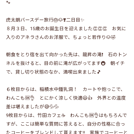
🐾
虎太朗バースデー旅行🎂🐶❣️二日目✨
８月３日、15歳のお誕生日を迎えました👏👏👏 お気に
入りのアネラさんのお洋服で、ちょっと若作り🐶🤣
朝食をとり宿を出て向かった先は、龍昇の滝❗ 石のトン
ネルを抜けると、目の前に滝が広がってます🚇️ 朝イチ
で、貸し切り状態のなか、満喫出来ました🎵
６枚目からは、稲積水中鍾乳洞！ カートや抱っこで、
わんこも🆗👌 とにかく涼しく快適😃👍️ 外界との温度
差は堪えましたが😅💦💦
9枚目からは、竹田カフェ☕ わんこも🆗👌はもちろんで
すが、ここは簡単な質問に答えると、自分の性格に合っ
たコーヒーをブレンドして貰えます‼️ 家族でコーヒーと