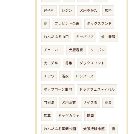
迷子札
レジン
犬用ゆかた
無料
春
プレゼント企画
ダックスフンド
わんだふる山口
キャバリア
犬 春服
チョーカー
犬服春夏
クーポン
犬モデル
募集
ダックスフント
チワワ
浴衣
ロンパース
ポップコーン生地
ドッグフェスティバル
門司港
犬用浴衣
サイズ表
春夏
応募
ドッグカフェ
福岡
わんだふる舞鶴公園
犬服接触冷感
夏