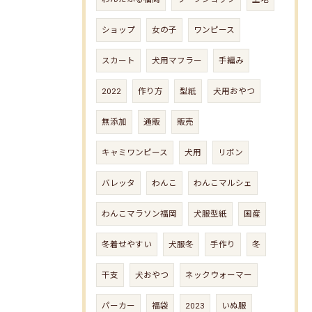
ショップ
女の子
ワンピース
スカート
犬用マフラー
手編み
2022
作り方
型紙
犬用おやつ
無添加
通販
販売
キャミワンピース
犬用
リボン
バレッタ
わんこ
わんこマルシェ
わんこマラソン福岡
犬服型紙
国産
冬着せやすい
犬服冬
手作り
冬
干支
犬おやつ
ネックウォーマー
パーカー
福袋
2023
いぬ服