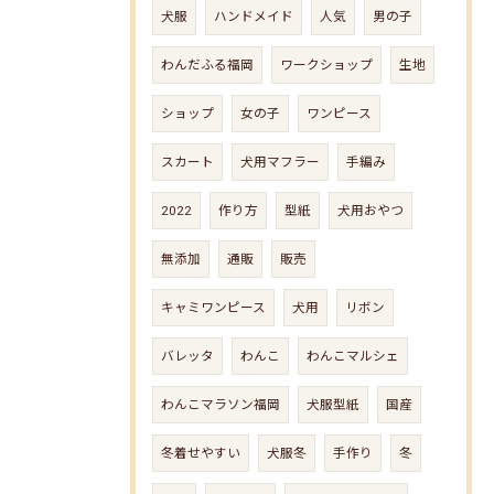
犬服
ハンドメイド
人気
男の子
わんだふる福岡
ワークショップ
生地
ショップ
女の子
ワンピース
スカート
犬用マフラー
手編み
2022
作り方
型紙
犬用おやつ
無添加
通販
販売
キャミワンピース
犬用
リボン
バレッタ
わんこ
わんこマルシェ
わんこマラソン福岡
犬服型紙
国産
冬着せやすい
犬服冬
手作り
冬