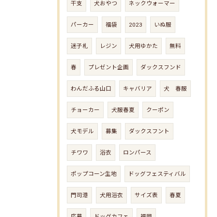
干支
犬おやつ
ネックウォーマー
パーカー
福袋
2023
いぬ服
迷子札
レジン
犬用ゆかた
無料
春
プレゼント企画
ダックスフンド
わんだふる山口
キャバリア
犬 春服
チョーカー
犬服春夏
クーポン
犬モデル
募集
ダックスフント
チワワ
浴衣
ロンパース
ポップコーン生地
ドッグフェスティバル
門司港
犬用浴衣
サイズ表
春夏
応募
ドッグカフェ
福岡