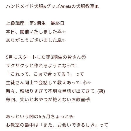
ハンドメイド犬服&グッズAnelaの犬服教室🧵
上級講座 第3期生 最終日
本日、開催いたしました🙇✨
ありがとうございました🙇✨
5月にスタートした第3期生の皆さん🥺
サクサクッと作れるようになって...
「これって、こぉで合ってる？」って
生徒さん同士で会話して教えあって...👍✨
時々、頑張りすぎて不明な単語が出てきて...(笑)
毎回、笑いとおやつが絶えないお教室🤣
あっという間の5ヵ月ちょっと🤟
お教室の最中は「また、お会いできるし🎶」って