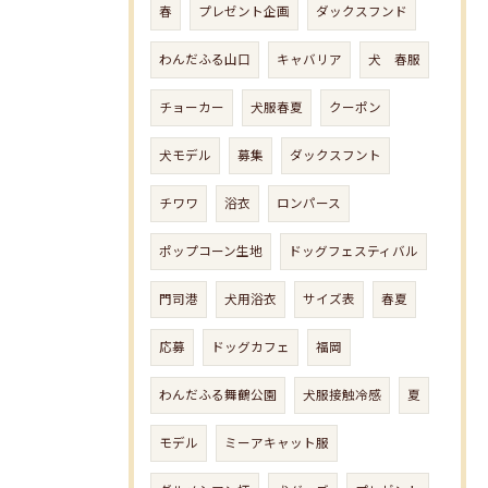
春
プレゼント企画
ダックスフンド
わんだふる山口
キャバリア
犬 春服
チョーカー
犬服春夏
クーポン
犬モデル
募集
ダックスフント
チワワ
浴衣
ロンパース
ポップコーン生地
ドッグフェスティバル
門司港
犬用浴衣
サイズ表
春夏
応募
ドッグカフェ
福岡
わんだふる舞鶴公園
犬服接触冷感
夏
モデル
ミーアキャット服