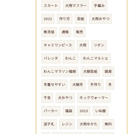
スカート
犬用マフラー
手編み
2022
作り方
型紙
犬用おやつ
無添加
通販
販売
キャミワンピース
犬用
リボン
バレッタ
わんこ
わんこマルシェ
わんこマラソン福岡
犬服型紙
国産
冬着せやすい
犬服冬
手作り
冬
干支
犬おやつ
ネックウォーマー
パーカー
福袋
2023
いぬ服
迷子札
レジン
犬用ゆかた
無料