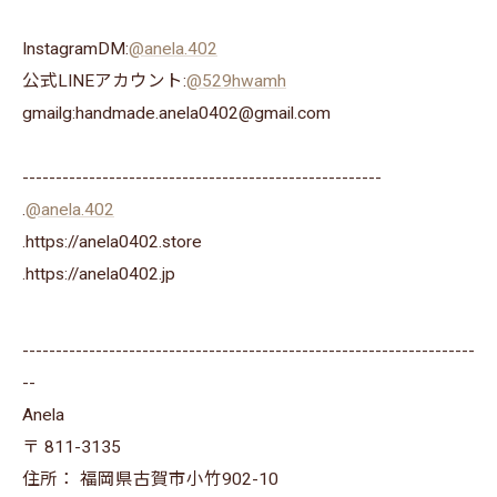
InstagramDM:
@anela.402
公式LINEアカウント:
@529hwamh
gmailg:handmade.anela0402@gmail.com
------------------------------------------------------
.
@anela.402
.https://anela0402.store
⁡.https://anela0402.jp⁡⁡
--------------------------------------------------------------------
--
Anela
〒
811-3135
住所：
福岡県古賀市小竹902-10