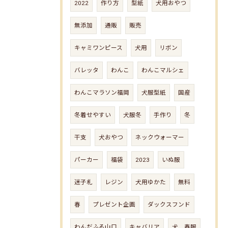
2022
作り方
型紙
犬用おやつ
無添加
通販
販売
キャミワンピース
犬用
リボン
バレッタ
わんこ
わんこマルシェ
わんこマラソン福岡
犬服型紙
国産
冬着せやすい
犬服冬
手作り
冬
干支
犬おやつ
ネックウォーマー
パーカー
福袋
2023
いぬ服
迷子札
レジン
犬用ゆかた
無料
春
プレゼント企画
ダックスフンド
わんだふる山口
キャバリア
犬 春服