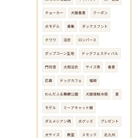
チョーカー
犬服春夏
クーポン
犬モデル
募集
ダックスフント
チワワ
浴衣
ロンパース
ポップコーン生地
ドッグフェスティバル
門司港
犬用浴衣
サイズ表
春夏
応募
ドッグカフェ
福岡
わんだふる舞鶴公園
犬服接触冷感
夏
モデル
ミーアキャット服
ダルメシアン柄
犬グッズ
プレゼント
犬サイズ
教室
スモック
北九州