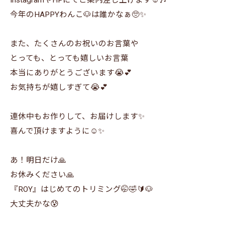
InstagramやHPにてご案内差し上げます☺️🎶
今年のHAPPYわんこ🐶は誰かなぁ🥺✨
また、たくさんのお祝いのお言葉や
とっても、とっても嬉しいお言葉
本当にありがとうございます😭💕
お気持ちが嬉しすぎて😭💕
連休中もお作りして、お届けします✨
喜んで頂けますように☺️✨
あ！明日だけ🙏
お休みください🙏
『ROY』はじめてのトリミング🤭🤣🔰🐶
大丈夫かな😰