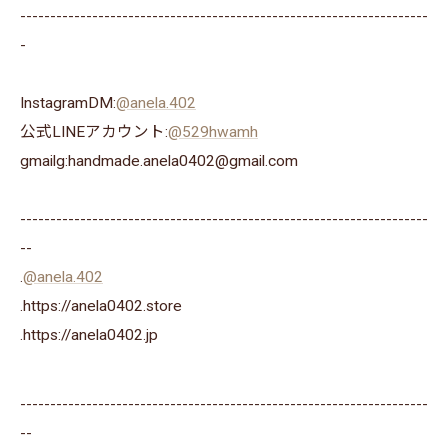
--------------------------------------------------------------------
-
InstagramDM:
@anela.402
公式LINEアカウント:
@529hwamh
gmailg:handmade.anela0402@gmail.com
--------------------------------------------------------------------
--
.
@anela.402
.https://anela0402.store
⁡.https://anela0402.jp⁡⁡
--------------------------------------------------------------------
--