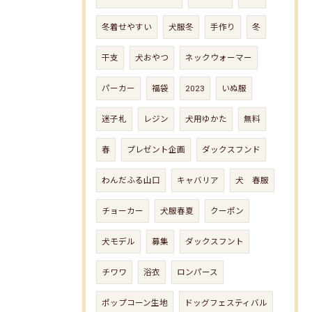
冬着せやすい
犬服冬
手作り
冬
干支
犬おやつ
ネックウォーマー
パーカー
福袋
2023
いぬ服
迷子札
レジン
犬用ゆかた
無料
春
プレゼント企画
ダックスフンド
わんだふる山口
キャバリア
犬 春服
チョーカー
犬服春夏
クーポン
犬モデル
募集
ダックスフント
チワワ
浴衣
ロンパース
ポップコーン生地
ドッグフェスティバル