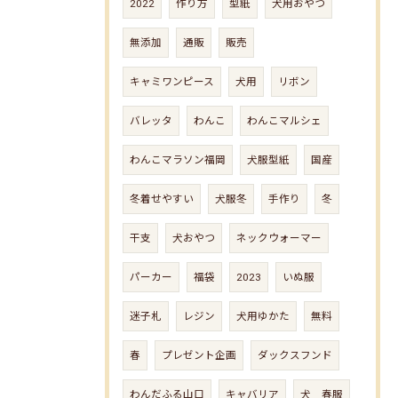
2022
作り方
型紙
犬用おやつ
無添加
通販
販売
キャミワンピース
犬用
リボン
バレッタ
わんこ
わんこマルシェ
わんこマラソン福岡
犬服型紙
国産
冬着せやすい
犬服冬
手作り
冬
干支
犬おやつ
ネックウォーマー
パーカー
福袋
2023
いぬ服
迷子札
レジン
犬用ゆかた
無料
春
プレゼント企画
ダックスフンド
わんだふる山口
キャバリア
犬 春服