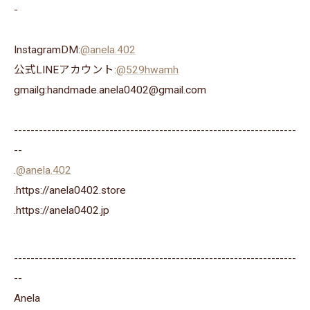
-
InstagramDM:
@anela.402
公式LINEアカウント:
@529hwamh
gmailg:handmade.anela0402@gmail.com
--------------------------------------------------------------------
--
.
@anela.402
.https://anela0402.store
⁡.https://anela0402.jp⁡⁡
--------------------------------------------------------------------
--
Anela