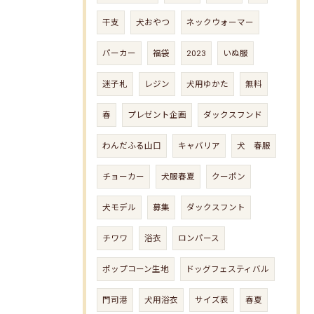
干支
犬おやつ
ネックウォーマー
パーカー
福袋
2023
いぬ服
迷子札
レジン
犬用ゆかた
無料
春
プレゼント企画
ダックスフンド
わんだふる山口
キャバリア
犬 春服
チョーカー
犬服春夏
クーポン
犬モデル
募集
ダックスフント
チワワ
浴衣
ロンパース
ポップコーン生地
ドッグフェスティバル
門司港
犬用浴衣
サイズ表
春夏