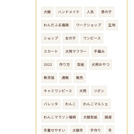
犬服
ハンドメイド
人気
男の子
わんだふる福岡
ワークショップ
生地
ショップ
女の子
ワンピース
スカート
犬用マフラー
手編み
2022
作り方
型紙
犬用おやつ
無添加
通販
販売
キャミワンピース
犬用
リボン
バレッタ
わんこ
わんこマルシェ
わんこマラソン福岡
犬服型紙
国産
冬着せやすい
犬服冬
手作り
冬