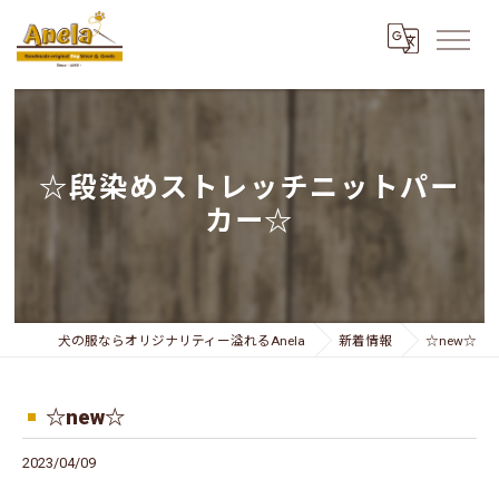
☆段染めストレッチニットパー
カー☆
犬の服ならオリジナリティー溢れるAnela
新着情報
☆new☆
☆new☆
2023/04/09