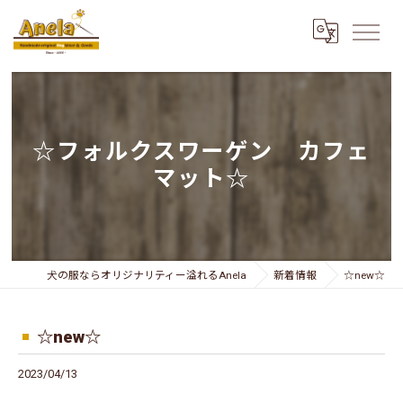
☆フォルクスワーゲン カフェ
マット☆
犬の服ならオリジナリティー溢れるAnela
新着情報
☆new☆
☆new☆
2023/04/13