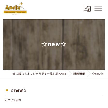
☆new☆
犬の服ならオリジナリティー溢れるAnela
新着情報
☆new☆
☆new☆
2023/05/09