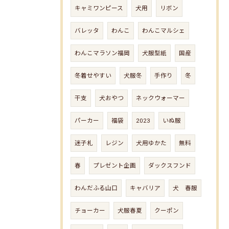
キャミワンピース
犬用
リボン
バレッタ
わんこ
わんこマルシェ
わんこマラソン福岡
犬服型紙
国産
冬着せやすい
犬服冬
手作り
冬
干支
犬おやつ
ネックウォーマー
パーカー
福袋
2023
いぬ服
迷子札
レジン
犬用ゆかた
無料
春
プレゼント企画
ダックスフンド
わんだふる山口
キャバリア
犬 春服
チョーカー
犬服春夏
クーポン