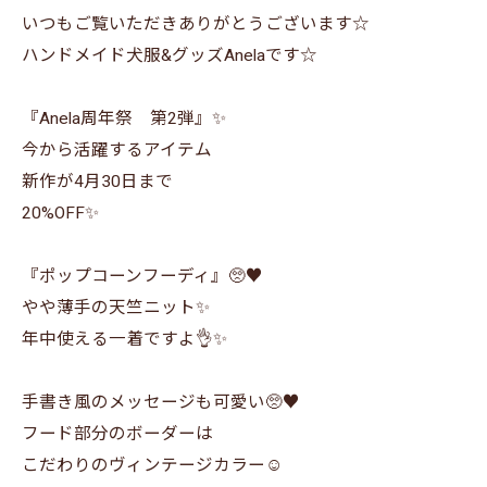
いつもご覧いただきありがとうございます☆
ハンドメイド犬服&グッズAnelaです☆
『Anela周年祭 第2弾』✨
今から活躍するアイテム
新作が4月30日まで
20%OFF✨
『ポップコーンフーディ』🥺♥️
やや薄手の天竺ニット✨
年中使える一着ですよ👌✨
手書き風のメッセージも可愛い🥺♥️
フード部分のボーダーは
こだわりのヴィンテージカラー☺️