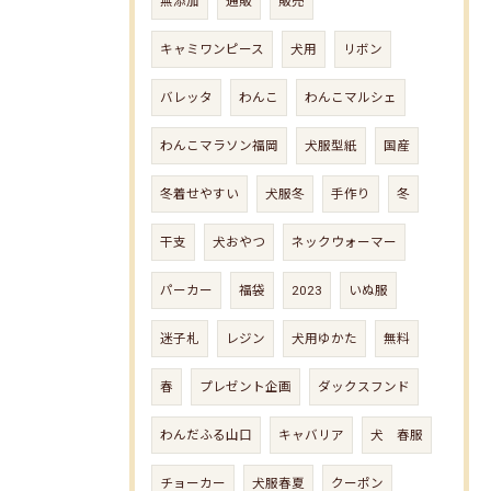
無添加
通販
販売
キャミワンピース
犬用
リボン
バレッタ
わんこ
わんこマルシェ
わんこマラソン福岡
犬服型紙
国産
冬着せやすい
犬服冬
手作り
冬
干支
犬おやつ
ネックウォーマー
パーカー
福袋
2023
いぬ服
迷子札
レジン
犬用ゆかた
無料
春
プレゼント企画
ダックスフンド
わんだふる山口
キャバリア
犬 春服
チョーカー
犬服春夏
クーポン