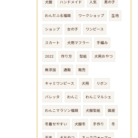
犬服
ハンドメイド
人気
男の子
わんだふる福岡
ワークショップ
生地
ショップ
女の子
ワンピース
スカート
犬用マフラー
手編み
2022
作り方
型紙
犬用おやつ
無添加
通販
販売
キャミワンピース
犬用
リボン
バレッタ
わんこ
わんこマルシェ
わんこマラソン福岡
犬服型紙
国産
冬着せやすい
犬服冬
手作り
冬
干支
犬おやつ
ネックウォーマー