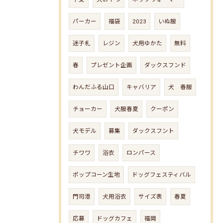
パーカー
福袋
2023
いぬ服
迷子札
レジン
犬用ゆかた
無料
春
プレゼント企画
ダックスフンド
わんだふる山口
キャバリア
犬 春服
チョーカー
犬服春夏
クーポン
犬モデル
募集
ダックスフント
チワワ
浴衣
ロンパース
ポップコーン生地
ドッグフェスティバル
門司港
犬用浴衣
サイズ表
春夏
応募
ドッグカフェ
福岡