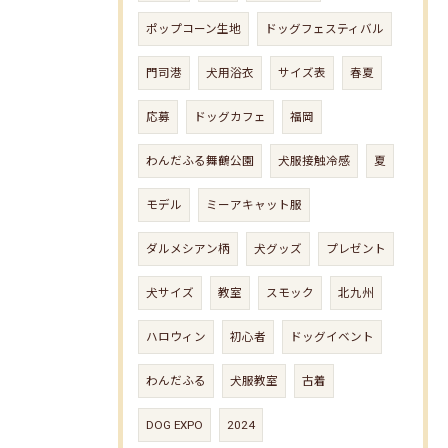
ポップコーン生地
ドッグフェスティバル
門司港
犬用浴衣
サイズ表
春夏
応募
ドッグカフェ
福岡
わんだふる舞鶴公園
犬服接触冷感
夏
モデル
ミーアキャット服
ダルメシアン柄
犬グッズ
プレゼント
犬サイズ
教室
スモック
北九州
ハロウィン
初心者
ドッグイベント
わんだふる
犬服教室
古着
DOG EXPO
2024