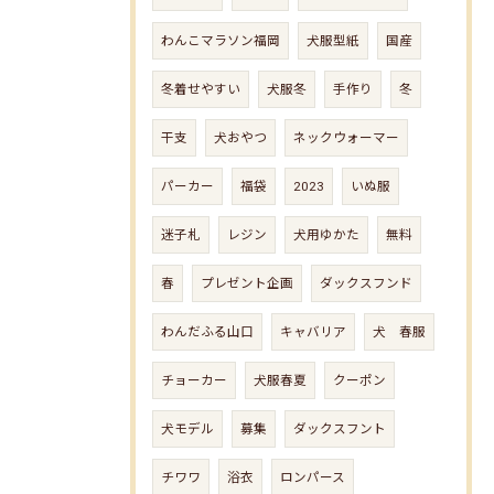
わんこマラソン福岡
犬服型紙
国産
冬着せやすい
犬服冬
手作り
冬
干支
犬おやつ
ネックウォーマー
パーカー
福袋
2023
いぬ服
迷子札
レジン
犬用ゆかた
無料
春
プレゼント企画
ダックスフンド
わんだふる山口
キャバリア
犬 春服
チョーカー
犬服春夏
クーポン
犬モデル
募集
ダックスフント
チワワ
浴衣
ロンパース