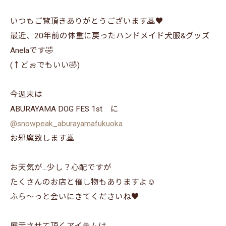
いつもご覧頂きありがとうございます🙇♥️
最近、20年前の体重に戻ったハンドメイド犬服&グッズ
Anelaです🤣
(↑どぉでもいい🤣)
今週末は
ABURAYAMA DOG FES 1st に
@snowpeak_aburayamafukuoka
お邪魔致します🙇
お天気が...少し？心配ですが
たくさんのお店と催し物もありますよ☺️
ふら～っと会いにきてくださいね♥️