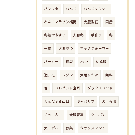
バレッタ
わんこ
わんこマルシェ
わんこマラソン福岡
犬服型紙
国産
冬着せやすい
犬服冬
手作り
冬
干支
犬おやつ
ネックウォーマー
パーカー
福袋
2023
いぬ服
迷子札
レジン
犬用ゆかた
無料
春
プレゼント企画
ダックスフンド
わんだふる山口
キャバリア
犬 春服
チョーカー
犬服春夏
クーポン
犬モデル
募集
ダックスフント