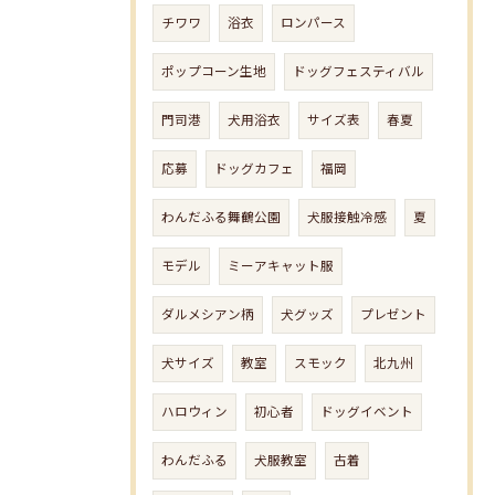
チワワ
浴衣
ロンパース
ポップコーン生地
ドッグフェスティバル
門司港
犬用浴衣
サイズ表
春夏
応募
ドッグカフェ
福岡
わんだふる舞鶴公園
犬服接触冷感
夏
モデル
ミーアキャット服
ダルメシアン柄
犬グッズ
プレゼント
犬サイズ
教室
スモック
北九州
ハロウィン
初心者
ドッグイベント
わんだふる
犬服教室
古着