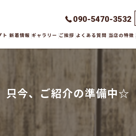
090-5470-3532
プト
新着情報
ギャラリー
ご挨拶
よくある質問
当店の特徴
ハンドメイ
オーダーメ
ウェア
只今、ご紹介の準備中☆
ボトムス
アクセサリ