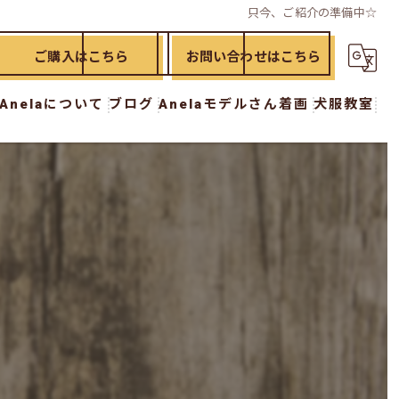
只今、ご紹介の準備中☆
ご購入はこちら
お問い合わせはこちら
Anelaについて
ブログ
Anelaモデルさん着画
犬服教室
ド
漫画特集
犬服教室 初級講座
イド
犬服教室 中級講座
犬服教室 上級講座
犬服教室 オプション講座
ー
おさらい講座
workshop